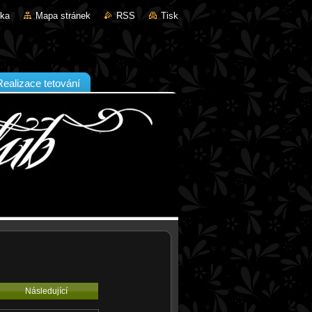
nka
Mapa stránek
RSS
Tisk
Realizace tetování
Následující