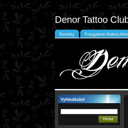
Denor Tattoo Clu
Novinky
Fotogalerie #tattoo,#te
Vyhledávání