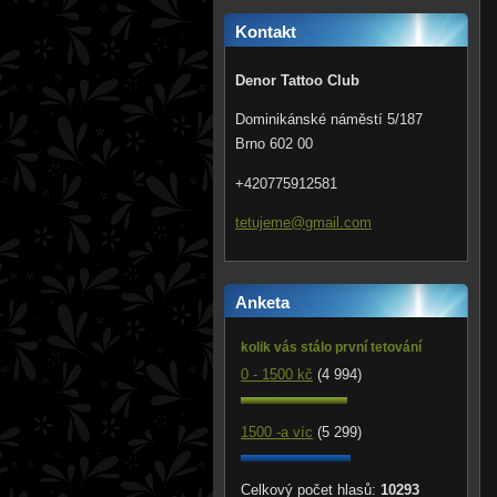
Kontakt
Denor Tattoo Club
Dominikánské náměstí 5/187
Brno 602 00
+420775912581
tetujeme
@gmail.c
om
Anketa
kolik vás stálo první tetování
0 - 1500 kč
(4 994)
1500 -a víc
(5 299)
Celkový počet hlasů:
10293