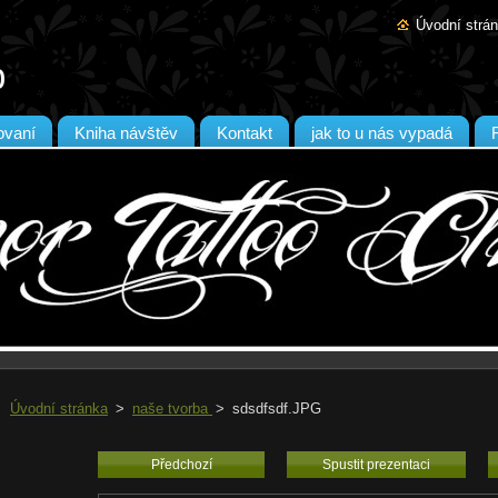
Úvodní strá
b
tovaní
Kniha návštěv
Kontakt
jak to u nás vypadá
Úvodní stránka
>
naše tvorba
>
sdsdfsdf.JPG
Předchozí
Spustit prezentaci