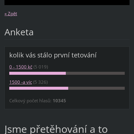
« Zpět
Anketa
kolik vás stálo první tetování
0 - 1500 kč
(5 019)
1500 -a víc
(5 326)
Celkový počet hlasů:
10345
Jsme přetěhování a to