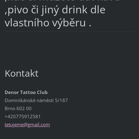
,pivo či jiný drink dle
vlastního výběru .
Kontakt
Denor Tattoo Club
Dominikánské náměstí 5/187
Brno 602 00
+420775912581
tetujeme
@gmail.c
om