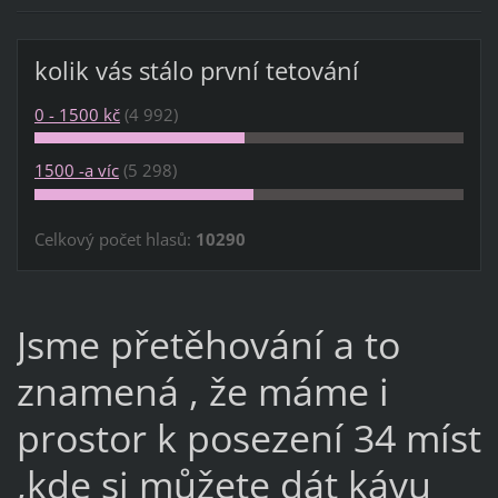
kolik vás stálo první tetování
0 - 1500 kč
(4 992)
1500 -a víc
(5 298)
Celkový počet hlasů:
10290
Jsme přetěhování a to
znamená , že máme i
prostor k posezení 34 míst
,kde si můžete dát kávu